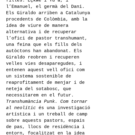
filles: Eçkwe i Yu’a, i
l’Emanuel, el germà del Dani.
Els Giraldo arriben a Catalunya
procedents de Colòmbia, amb la
idea de viure de manera
alternativa i de recuperar
l’ofici de pastor transhumant,
una feina que els fills dels
autòctons han abandonat. Els
Giraldo reobren i recuperen
velles vies desaparegudes, i
entenen aquest vell ofici com
un sistema sostenible de
reaprofitament de menjar i de
neteja del sotabosc, que
necessitarem en el futur.
Transhumància Punk. Com tornar
al neolític
és una investigació
artística i un treball de camp
sobre aquests pastors, espais
de pas, llocs de residència i
entorn, focalitzat en la idea