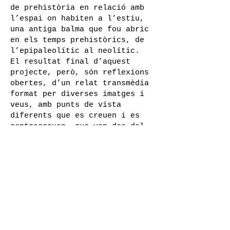
de prehistòria en relació amb
l’espai on habiten a l’estiu,
una antiga balma que fou abric
en els temps prehistòrics, de
l’epipaleolític al neolític.
El resultat final d’aquest
projecte, però, són reflexions
obertes, d’un relat transmèdia
format per diverses imatges i
veus, amb punts de vista
diferents que es creuen i es
contracreuen, que van des del
neoruralisme, de com viure al
marge, a la part fonda, a les
contradiccions que genera el
propi sistema capitalista.