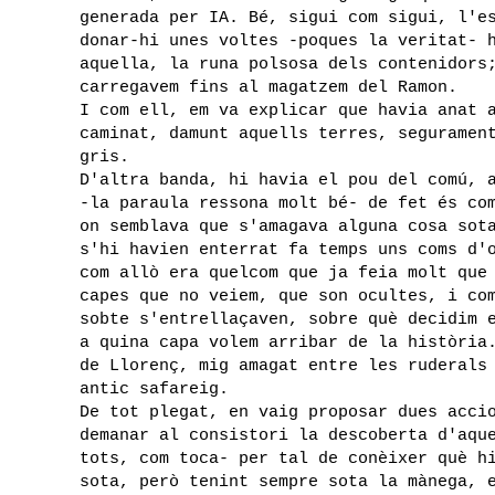
generada per IA. Bé, sigui com sigui, l'e
donar-hi unes voltes -poques la veritat- 
aquella, la runa polsosa dels contenidors
carregavem fins al magatzem del Ramon.
I com ell, em va explicar que havia anat 
caminat, damunt aquells terres, seguramen
gris.
D'altra banda, hi havia el pou del comú, 
-la paraula ressona molt bé- de fet és co
on semblava que s'amagava alguna cosa sot
s'hi havien enterrat fa temps uns coms d'
com allò era quelcom que ja feia molt que
capes que no veiem, que son ocultes, i co
sobte s'entrellaçaven, sobre què decidim 
a quina capa volem arribar de la història
de Llorenç, mig amagat entre les ruderals
antic safareig.
De tot plegat, en vaig proposar dues acci
demanar al consistori la descoberta d'aqu
tots, com toca- per tal de conèixer què h
sota, però tenint sempre sota la mànega, 