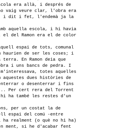
scola era allà, i després de
ho vaig veure clar, l'obra era
; i dit i fet, l'endemà ja la
amb aquella escola, i hi havia
t el del Ramon era el de color
aquell espai de tots, comunal
m haurien de ser les coses; i
a terra. En Ramon deia que
obra i uns bancs de pedra. I
 m'interessava, totes aquelles
m aquestes dues històries de
enterrar o desenterrar i fins
... Per cert rera del Torrent
 hi ha també les restes d'un
ons, per un costat la de
ell espai del comú -entre
i ha realment (o què no hi ha)
en ment, si he d'acabar fent