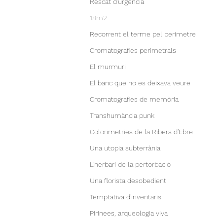
Rescat d'urgència
18m2
Recorrent el terme pel perimetre
Cromatografies perimetrals
El murmuri
El banc que no es deixava veure
Cromatografies de memòria
Transhumància punk
Colorimetries de la Ribera d'Ebre
Una utopia subterrània
L'herbari de la pertorbació
Una florista desobedient
Temptativa d'inventaris
Pirinees, arqueologia viva