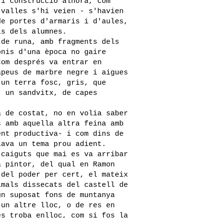
 i construcció alhora, com
 valles s'hi veien - s'havien
de portes d'armaris i d'aules,
ls dels alumnes.
 de runa, amb fragments dels
onis d'una època no gaire
com després va entrar en
apeus de marbre negre i aigues
 un terra fosc, gris, que
, un sandvitx, de capes
a de costat, no en volia saber
s amb aquella altra feina amb
ent productiva- i com dins de
lava un tema prou adient.
 caiguts que mai es va arribar
a pintor, del qual en Ramon
 del poder per cert, el mateix
imals dissecats del castell de
un suposat fons de muntanya
'un altre lloc, o de res en
es troba enlloc, com si fos la