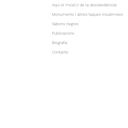
Aquí el micel.li de la desobediència!
Monuments i altres taques insubmises
Sabons negres
Publicacions
Biografia
Contacte