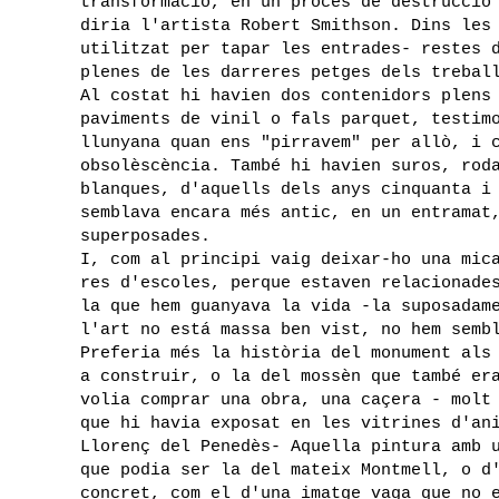
transformació, en un procés de destrucció
diria l'artista Robert Smithson. Dins les
utilitzat per tapar les entrades- restes 
plenes de les darreres petges dels trebal
Al costat hi havien dos contenidors plens
paviments de vinil o fals parquet, testim
llunyana quan ens "pirravem" per allò, i 
obsolèscència. També hi havien suros, rod
blanques, d'aquells dels anys cinquanta i
semblava encara més antic, en un entramat
superposades.
I, com al principi vaig deixar-ho una mic
res d'escoles, perque estaven relacionade
la que hem guanyava la vida -la suposadam
l'art no está massa ben vist, no hem semb
Preferia més la història del monument als
a construir, o la del mossèn que també er
volia comprar una obra, una caçera - molt
que hi havia exposat en les vitrines d'an
Llorenç del Penedès- Aquella pintura amb 
que podia ser la del mateix Montmell, o d
concret, com el d'una imatge vaga que no 